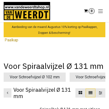
Overslaan naar inhoud
0
Aanbieding van de maand Augustus 10% korting op Paalkappen,
Doppen & Bescherming!
Paalkap
Voor Spiraalvijzel Ø 131 mm
Voor Schroefvijzel Ø 102 mm
Voor Schroefvijzel
Voor Spiraalvijzel Ø 131
mm