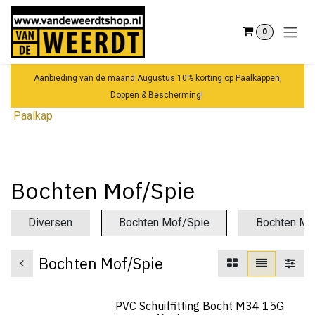
Overslaan naar inhoud
0
Aanbieding van de maand Augustus 10% korting op Paalkappen,
Doppen & Bescherming!
Paalkap
Bochten Mof/Spie
Diversen
Bochten Mof/Spie
Bochten Mo
Bochten Mof/Spie
PVC Schuiffitting Bocht M34 15G