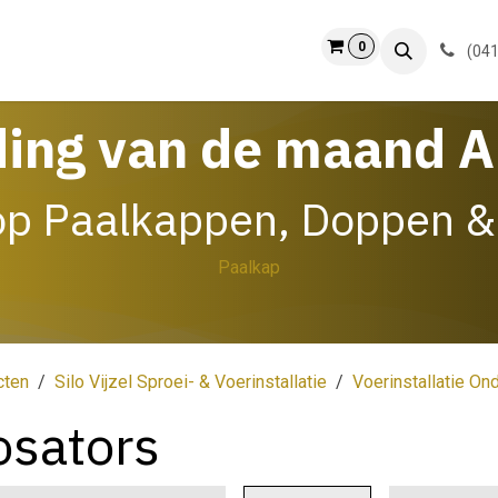
0
ct
Info
(041
ding van de maand 
op Paalkappen, Doppen &
Paalkap
cten
Silo Vijzel Sproei- & Voerinstallatie
Voerinstallatie On
osators