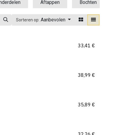
nderdelen
Aftappen
Bochten
Hoppers
Aanbevolen
Sorteren op:
33,41
€
38,99
€
35,89
€
32,26
€