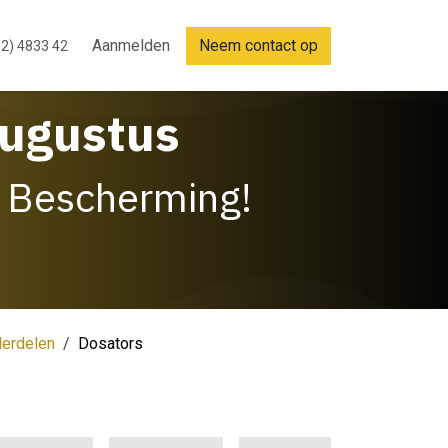
Aanmelden
Neem contact op
2) 4833 42
Augustus
 Bescherming!
derdelen
Dosators