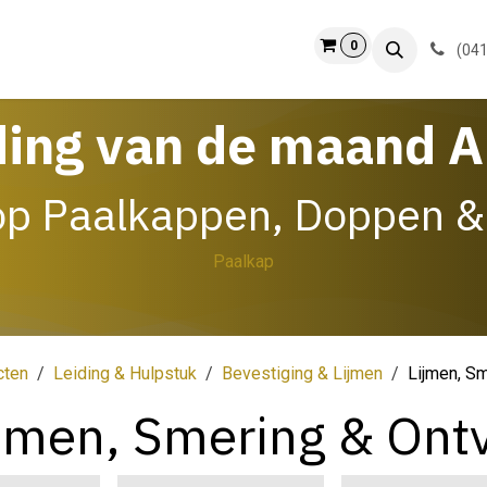
0
ct
Info
(041
ding van de maand 
op Paalkappen, Doppen &
Paalkap
cten
Leiding & Hulpstuk
Bevestiging & Lijmen
Lijmen, Sm
jmen, Smering & Ontv