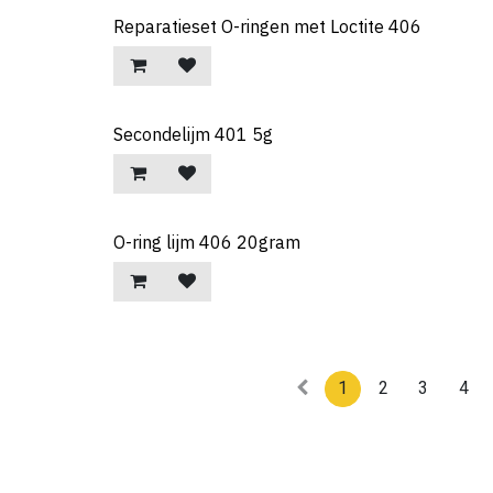
Reparatieset O-ringen met Loctite 406
Secondelijm 401 5g
O-ring lijm 406 20gram
1
2
3
4