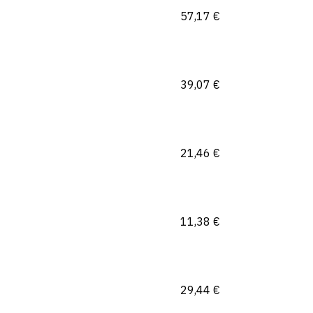
57,17
€
39,07
€
21,46
€
11,38
€
29,44
€