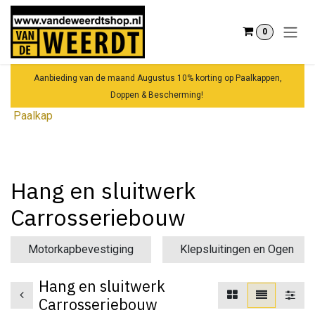
Overslaan naar inhoud
0
Aanbieding van de maand Augustus 10% korting op Paalkappen,
Doppen & Bescherming!
Paalkap
Hang en sluitwerk
Carrosseriebouw
Motorkapbevestiging
Klepsluitingen en Ogen
Hang en sluitwerk
Carrosseriebouw