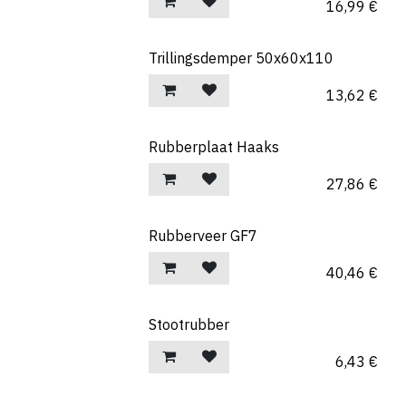
16,99
€
Trillingsdemper 50x60x110
13,62
€
Rubberplaat Haaks
27,86
€
Rubberveer GF7
40,46
€
Stootrubber
6,43
€