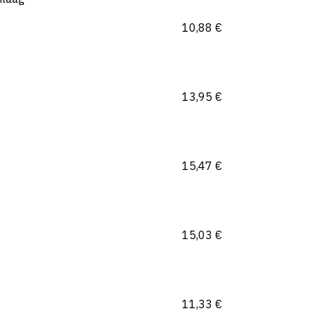
10,88
€
13,95
€
15,47
€
15,03
€
11,33
€