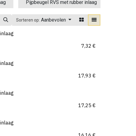
aag
Pijpbeugel RVS met rubber inlaag
Pijpbeug
Aanbevolen
Sorteren op:
inlaag
7,32
€
inlaag
17,93
€
inlaag
17,25
€
inlaag
16,16
€