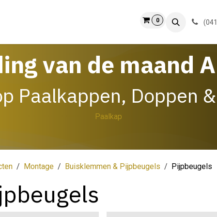
0
ct
Info
(041
ding van de maand 
op Paalkappen, Doppen &
Paalkap
cten
Montage
Buisklemmen & Pijpbeugels
Pijpbeugels
jpbeugels