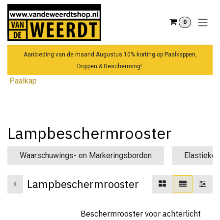
Overslaan naar inhoud
0
Aanbieding van de maand Augustus 10% korting op Paalkappen,
Doppen & Bescherming!
Paalkap
Lampbeschermrooster
Waarschuwings- en Markeringsborden
Elastieke
Lampbeschermrooster
Beschermrooster voor achterlicht