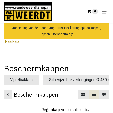
Overslaan naar inhoud
0
Aanbieding van de maand Augustus 10% korting op Paalkappen,
Doppen & Bescherming!
Paalkap
Beschermkappen
Vijzelbakken
Silo vijzelbakverlengingen Ø 430 m
Beschermkappen
Regenkap voor motor t.b.v.