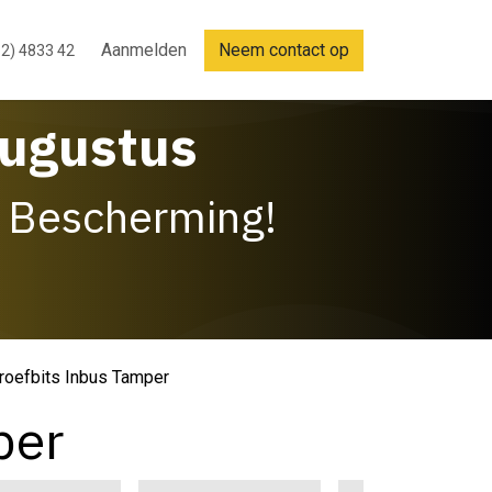
Aanmelden
Neem contact op
2) 4833 42
Augustus
 Bescherming!
roefbits Inbus Tamper
per