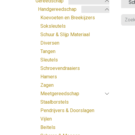
Gereedschap
Sch
Handgereedschap
Koevoeten en Breekijzers
Soksleutels
Schuur & Slijp Materiaal
Diversen
Tangen
Sleutels
Schroevendraaiers
Hamers
Zagen
Meetgereedschap
Staalborstels
Pendrijvers & Doorslagen
Vijlen
Beitels