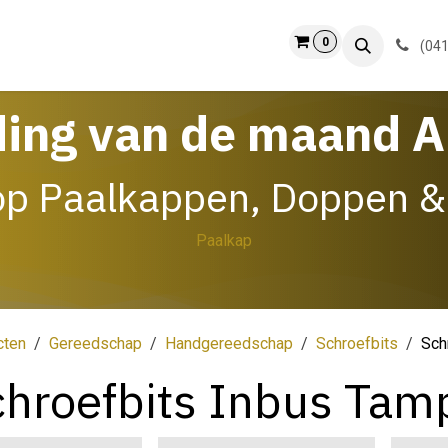
0
ct
Info
(041
ding van de maand 
op Paalkappen, Doppen &
Paalkap
cten
Gereedschap
Handgereedschap
Schroefbits
Sch
hroefbits Inbus Tam