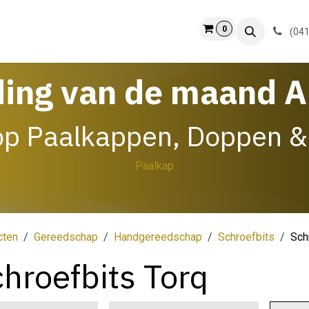
0
ct
Info
(041
ding van de maand 
op Paalkappen, Doppen &
Paalkap
cten
Gereedschap
Handgereedschap
Schroefbits
Sch
hroefbits Torq