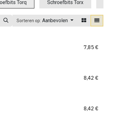
oefbits Torq
Schroefbits Torx
Schroefbits Tri
Aanbevolen
Sorteren op:
7,85
€
8,42
€
8,42
€