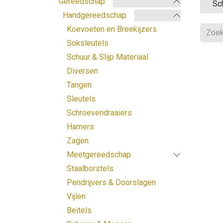
Gereedschap
Sch
Handgereedschap
Koevoeten en Breekijzers
Soksleutels
Schuur & Slijp Materiaal
Diversen
Tangen
Sleutels
Schroevendraaiers
Hamers
Zagen
Meetgereedschap
Staalborstels
Pendrijvers & Doorslagen
Vijlen
Beitels