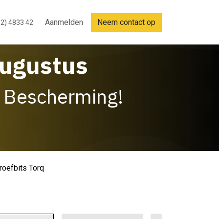
Aanmelden
Neem contact op
2) 4833 42
Augustus
 Bescherming!
roefbits Torq