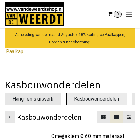
Overslaan naar inhoud
0
Aanbieding van de maand Augustus 10% korting op Paalkappen,
Doppen & Bescherming!
Paalkap
Kasbouwonderdelen
Hang- en sluitwerk
Kasbouwonderdelen
Kasbouwonderdelen
Omegaklem Ø 60 mm materiaal