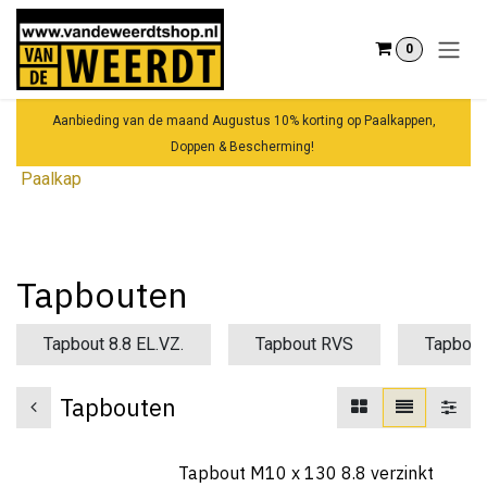
Overslaan naar inhoud
0
Aanbieding van de maand Augustus 10% korting op Paalkappen,
Doppen & Bescherming!
Paalkap
Tapbouten
Tapbout 8.8 EL.VZ.
Tapbout RVS
Tapboute
Tapbouten
Tapbout M10 x 130 8.8 verzinkt