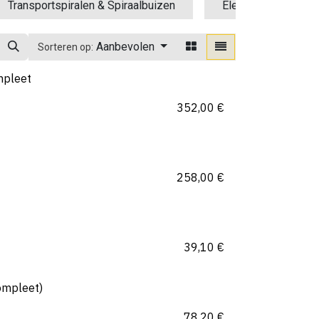
Transportspiralen & Spiraalbuizen
Elektromotoren / R
Aanbevolen
Sorteren op:
mpleet
352,00
€
258,00
€
39,10
€
ompleet)
78,20
€