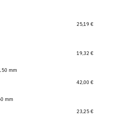
25,19
€
19,32
€
Ø 150 mm
42,00
€
150 mm
23,25
€