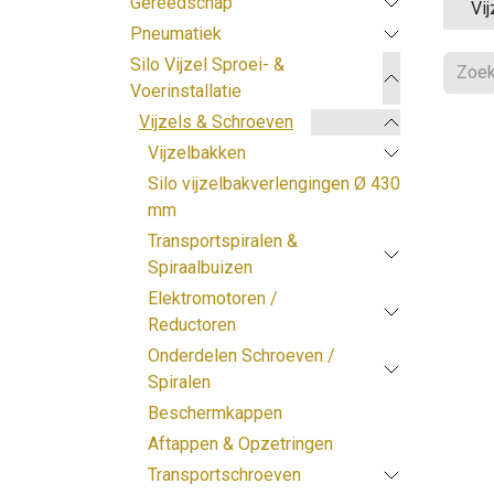
Gereedschap
Vi
Pneumatiek
Silo Vijzel Sproei- &
Voerinstallatie
Vijzels & Schroeven
Vijzelbakken
Silo vijzelbakverlengingen Ø 430
mm
Transportspiralen &
Spiraalbuizen
Elektromotoren /
Reductoren
Onderdelen Schroeven /
Spiralen
Beschermkappen
Aftappen & Opzetringen
Transportschroeven