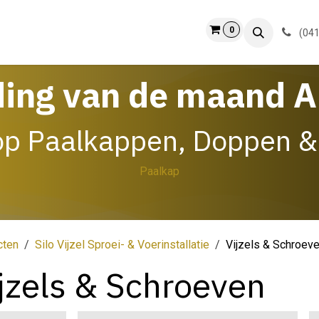
0
ct
Info
(041
ding van de maand 
op Paalkappen, Doppen &
Paalkap
cten
Silo Vijzel Sproei- & Voerinstallatie
Vijzels & Schroev
jzels & Schroeven