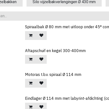
jzelbakken
Silo vijzelbakverlengingen Ø 430 mm
Spiraalbak Ø 80 mm met uitloop onder 45° co
Aftapschuif en kegel 300-400mm
Motoras t.b.v. spiraal Ø 114 mm
Eindlager Ø 114 mm met labyrint-afdichting (c