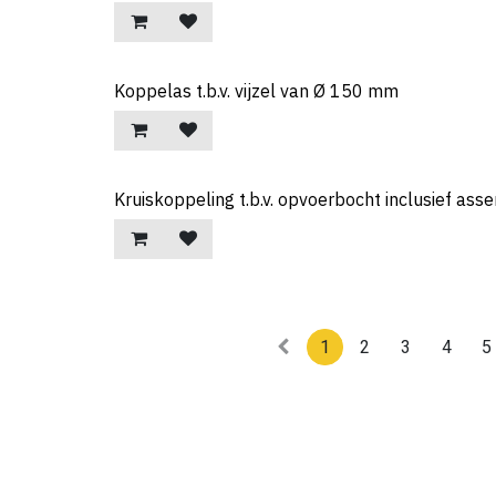
Koppelas t.b.v. vijzel van Ø 150 mm
Kruiskoppeling t.b.v. opvoerbocht inclusief ass
1
2
3
4
5