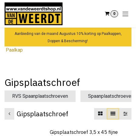
Overslaan naar inhoud
0
Aanbieding van de maand Augustus 10% korting op Paalkappen,
Doppen & Bescherming!
Paalkap
Gipsplaatschroef
RVS Spaanplaatschroeven
Spaanplaatschroeven 
Gipsplaatschroef
Gipsplaatschroef 3,5 x 45 fijne