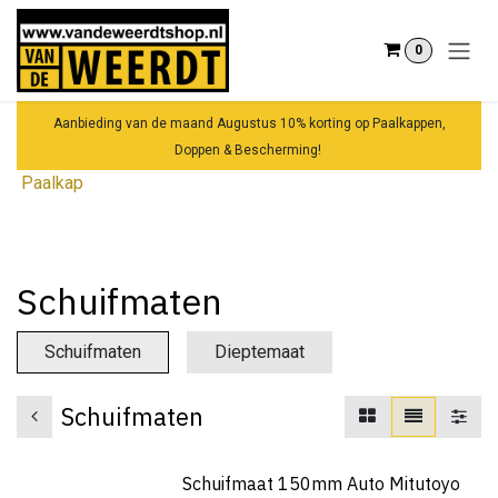
Overslaan naar inhoud
0
Aanbieding van de maand Augustus 10% korting op Paalkappen,
Doppen & Bescherming!
Paalkap
Schuifmaten
Schuifmaten
Dieptemaat
Schuifmaten
Schuifmaat 150mm Auto Mitutoyo