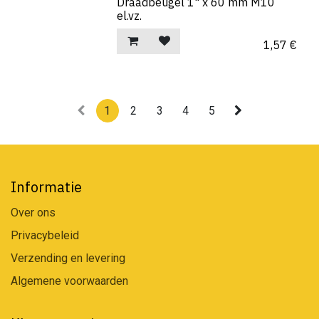
Draadbeugel 1" x 60 mm M10
el.vz.
1,57
€
1
2
3
4
5
Informatie
Over ons
Privacybeleid
Verzending en levering
Algemene voorwaarden