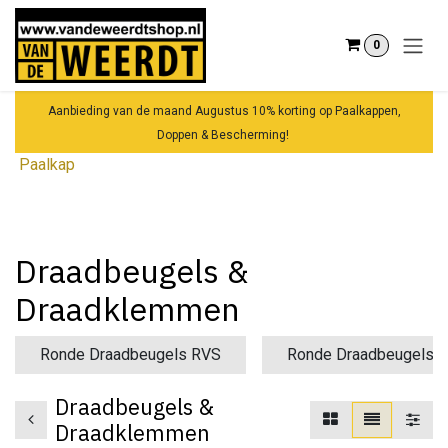
Overslaan naar inhoud
0
Aanbieding van de maand Augustus 10% korting op Paalkappen,
Doppen & Bescherming!
Paalkap
Draadbeugels &
Draadklemmen
Ronde Draadbeugels RVS
Ronde Draadbeugels T
Draadbeugels &
Draadklemmen