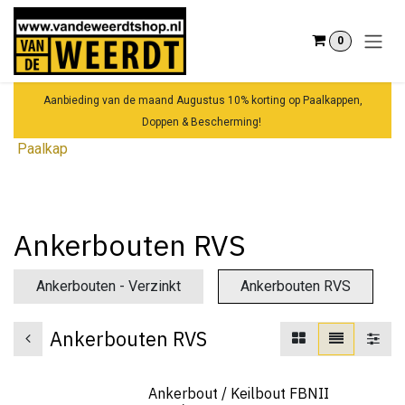
Overslaan naar inhoud
0
Aanbieding van de maand Augustus 10% korting op Paalkappen,
Doppen & Bescherming!
Paalkap
Ankerbouten RVS
Ankerbouten - Verzinkt
Ankerbouten RVS
Ankerbouten RVS
Ankerbout / Keilbout FBNII