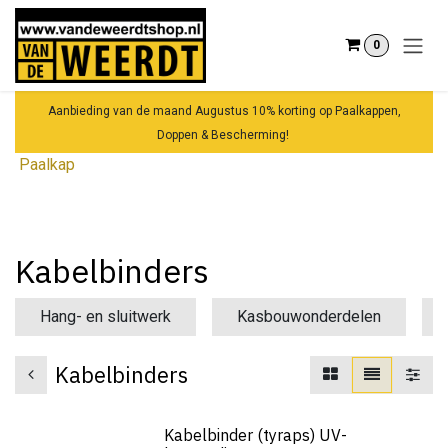
Overslaan naar inhoud
0
Aanbieding van de maand Augustus 10% korting op Paalkappen,
Doppen & Bescherming!
Paalkap
Kabelbinders
Hang- en sluitwerk
Kasbouwonderdelen
Kabelbinders
Kabelbinder (tyraps) UV-