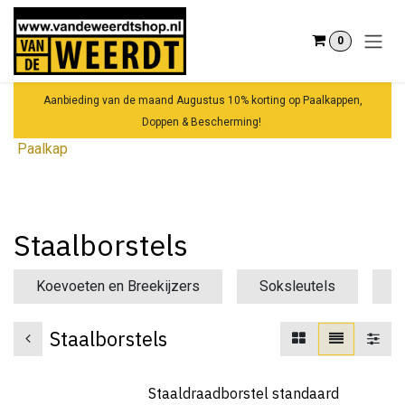
Overslaan naar inhoud
0
Aanbieding van de maand Augustus 10% korting op Paalkappen,
Doppen & Bescherming!
Paalkap
Staalborstels
Koevoeten en Breekijzers
Soksleutels
S
Staalborstels
Staaldraadborstel standaard