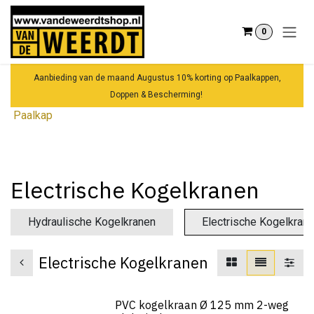
Overslaan naar inhoud
0
Aanbieding van de maand Augustus 10% korting op Paalkappen,
Doppen & Bescherming!
Paalkap
Electrische Kogelkranen
Hydraulische Kogelkranen
Electrische Kogelkran
Electrische Kogelkranen
PVC kogelkraan Ø 125 mm 2-weg