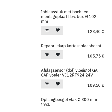
Inblaasstuk met bocht en
montageplaat t.b.v. buis Ø 102
mm
123,40
€
Reparatiekap korte inblaasbocht
105,75
€
Afslagsensor (dol) vloeistof GA
CAP voeler VC12RT924 24V
109,50
€
Ophangbeugel vlak Ø 300 mm
th.vz.