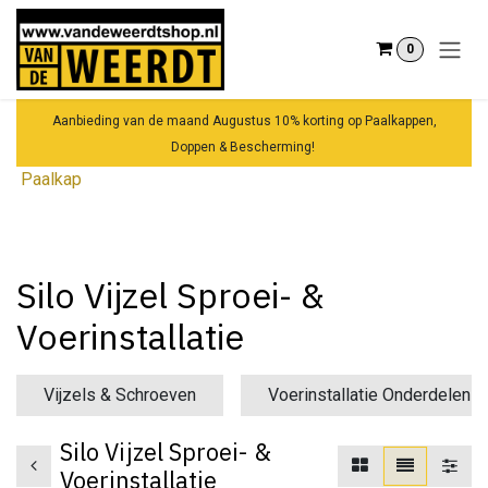
Overslaan naar inhoud
0
Aanbieding van de maand Augustus 10% korting op Paalkappen,
Doppen & Bescherming!
Paalkap
Silo Vijzel Sproei- &
Voerinstallatie
Vijzels & Schroeven
Voerinstallatie Onderdelen
Silo Vijzel Sproei- &
Voerinstallatie