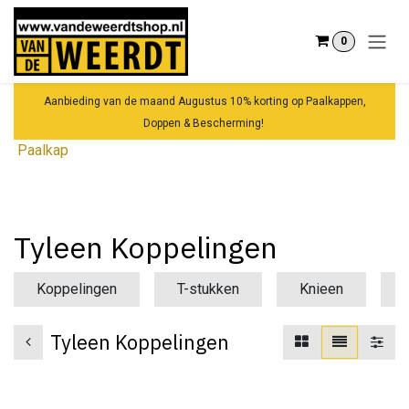
Overslaan naar inhoud
0
Aanbieding van de maand Augustus 10% korting op Paalkappen,
Doppen & Bescherming!
Paalkap
Tyleen Koppelingen
Koppelingen
T-stukken
Knieen
Tyleen Koppelingen