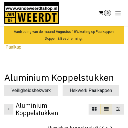
Overslaan naar inhoud
0
Aanbieding van de maand Augustus 10% korting op Paalkappen,
Doppen & Bescherming!
Paalkap
Aluminium Koppelstukken
Veiligheidshekwerk
Hekwerk Paalkappen
Aluminium
Koppelstukken