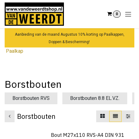
Overslaan naar inhoud
0
Aanbieding van de maand Augustus 10% korting op Paalkappen,
Doppen & Bescherming!
Paalkap
Borstbouten
Borstbouten RVS
Borstbouten 8.8 EL.VZ.
Borstbouten
Bout M27x110 RVS-A4 DIN 931