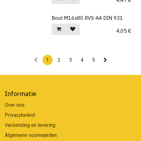
4,47
€
Bout M16x80 RVS-A4 DIN 931
4,05
€
1
2
3
4
5
Informatie
Over ons
Privacybeleid
Verzending en levering
Algemene voorwaarden