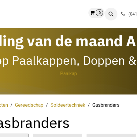
0
ct
Info
(041
ding van de maand 
op Paalkappen, Doppen &
Paalkap
cten
Gereedschap
Soldeertechniek
Gasbranders
asbranders