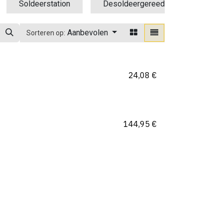
Soldeerstation
Desoldeergereedschap
S
Aanbevolen
Sorteren op:
24,08
€
144,95
€