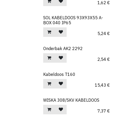
1,62
€
SOL KABELDOOS 93X93X55 A-
BOX 040 IP65
5,24
€
Onderbak AK2 2292
2,54
€
Kabeldoos T160
15,43
€
WISKA 308/SKV KABELDOOS
7,37
€