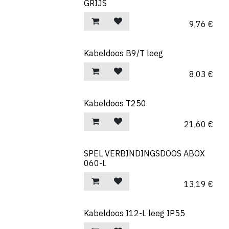
GRIJS
9,76
€
Kabeldoos B9/T leeg
8,03
€
Kabeldoos T250
21,60
€
SPEL VERBINDINGSDOOS ABOX
060-L
13,19
€
Kabeldoos I12-L leeg IP55