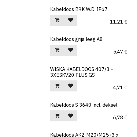
Kabeldoos B9K W.D. IP67
11,21
€
Kabeldoos grijs leeg A8
5,47
€
WISKA KABELDOOS 407/3 +
3XESKV20 PLUS GS
4,71
€
Kabeldoos S 3640 incl. deksel
6,78
€
Kabeldoos AK2-M20/M25+3 x