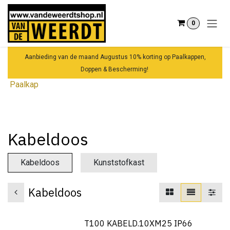
Overslaan naar inhoud
0
Aanbieding van de maand Augustus 10% korting op Paalkappen,
Doppen & Bescherming!
Paalkap
Kabeldoos
Kabeldoos
Kunststofkast
Kabeldoos
T100 KABELD.10XM25 IP66