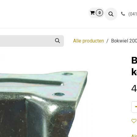
0
ct
Info
(041
Alle producten
Bokwiel 20
B
k
4
Al