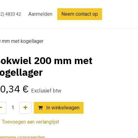
Aanmelden
Neem contact op
2) 4833 42
0 mm met kogellager
okwiel 200 mm met
ogellager
0,34
€
Exclusief btw
In winkelwagen
Toevoegen aan verlanglijst
gemene voorwaarden