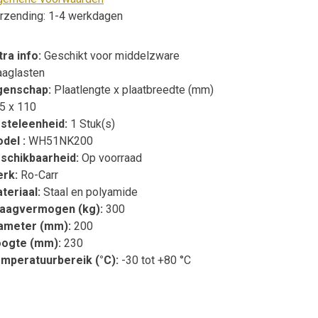
rzending: 1-4 werkdagen
tra info:
Geschikt voor middelzware
aaglasten
genschap:
Plaatlengte x plaatbreedte (mm)
5 x 110
steleenheid:
1 Stuk(s)
del :
WH51NK200
schikbaarheid:
Op voorraad
erk:
Ro-Carr
teriaal:
Staal en polyamide
aagvermogen (kg):
300
ameter (mm):
200
ogte (mm):
230
mperatuurbereik (°C):
-30 tot +80 °C