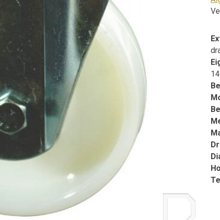
Ve
Ex
dr
Ei
14
Be
Mo
Be
M
Ma
Dr
Di
Ho
Te