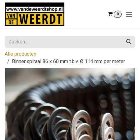
Overslaan naar inhoud
0
Alle producten
Binnenspiraal 86 x 60 mm t.b.v. Ø 114 mm per meter