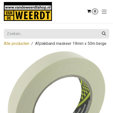
Overslaan naar inhoud
0
Alle producten
Afplakband maskeer 19mm x 50m beige