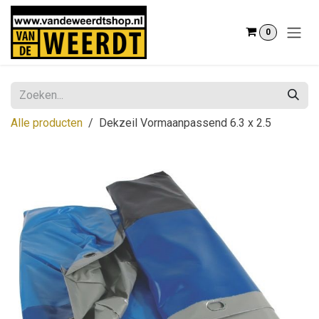
Overslaan naar inhoud
0
Alle producten
Dekzeil Vormaanpassend 6.3 x 2.5