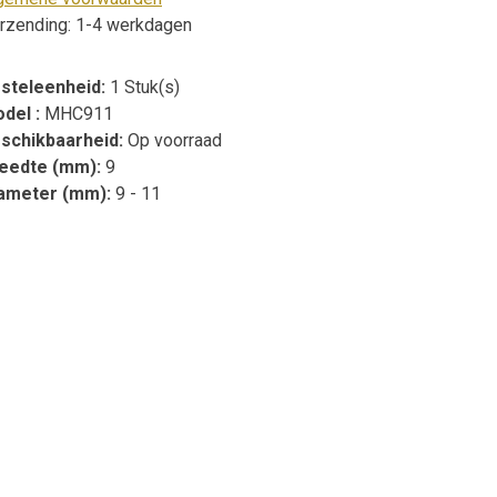
rzending: 1-4 werkdagen
steleenheid:
1 Stuk(s)
del :
MHC911
schikbaarheid:
Op voorraad
eedte (mm):
9
ameter (mm):
9 - 11