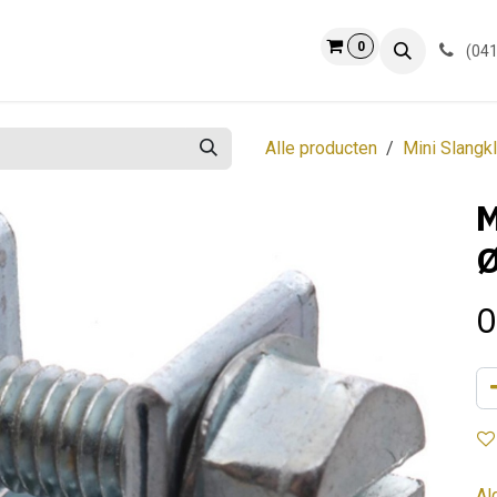
0
ct
Info
(041
Alle producten
Mini Slang
M
Ø
0
Al