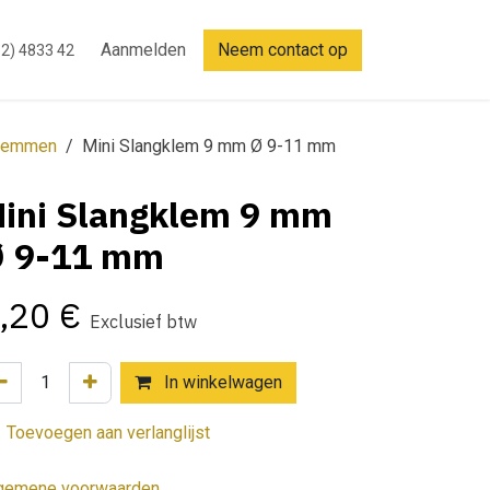
Aanmelden
Neem contact op
2) 4833 42
klemmen
Mini Slangklem 9 mm Ø 9-11 mm
ini Slangklem 9 mm
 9-11 mm
,20
€
Exclusief btw
In winkelwagen
Toevoegen aan verlanglijst
gemene voorwaarden