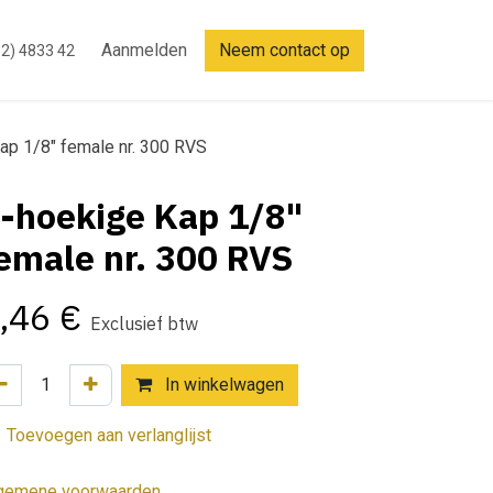
Aanmelden
Neem contact op
2) 4833 42
ap 1/8" female nr. 300 RVS
-hoekige Kap 1/8"
emale nr. 300 RVS
,46
€
Exclusief btw
In winkelwagen
Toevoegen aan verlanglijst
gemene voorwaarden