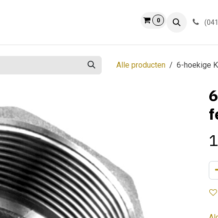
0
ct
Info
(041
Alle producten
6-hoekige K
6
f
1
Al