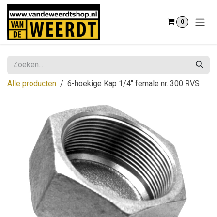
Overslaan naar inhoud
0
Alle producten
6-hoekige Kap 1/4" female nr. 300 RVS