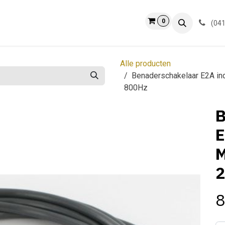
0
ct
Info
(041
Alle producten
Benaderschakelaar E2A in
800Hz
B
E
M
2
8