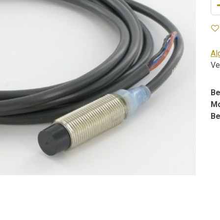
Al
Ve
Be
Mo
Be