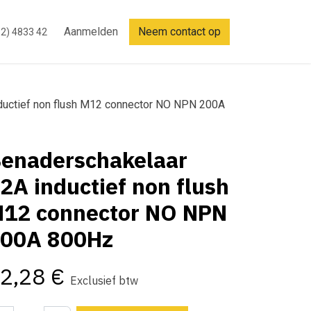
Aanmelden
Neem contact op
2) 4833 42
ductief non flush M12 connector NO NPN 200A
enaderschakelaar
2A inductief non flush
12 connector NO NPN
00A 800Hz
2,28
€
Exclusief btw