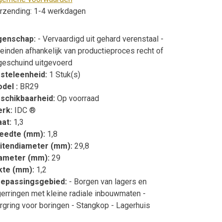
rzending: 1-4 werkdagen
genschap:
- Vervaardigd uit gehard verenstaal -
teinden afhankelijk van productieproces recht of
geschuind uitgevoerd
steleenheid:
1 Stuk(s)
del :
BR29
schikbaarheid:
Op voorraad
erk:
IDC ®
at:
1,3
eedte (mm):
1,8
itendiameter (mm):
29,8
ameter (mm):
29
kte (mm):
1,2
epassingsgebied:
- Borgen van lagers en
gerringen met kleine radiale inbouwmaten -
rgring voor boringen - Stangkop - Lagerhuis