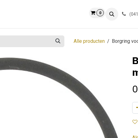
0
ct
Info
(041
Alle producten
Borgring vo
B
0
Al