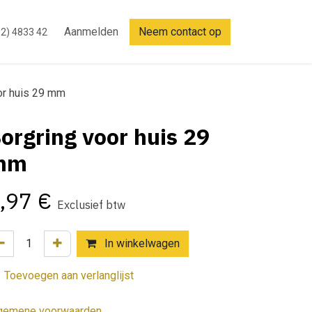
Aanmelden
Neem contact op
2) 4833 42
or huis 29 mm
orgring voor huis 29
mm
,97
€
Exclusief btw
In winkelwagen
Toevoegen aan verlanglijst
gemene voorwaarden