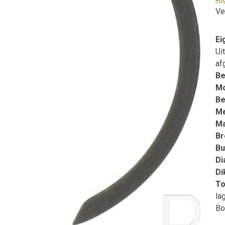
Ve
Ei
Ui
af
Be
Mo
Be
M
Ma
Br
Bu
Di
Di
To
la
Bo