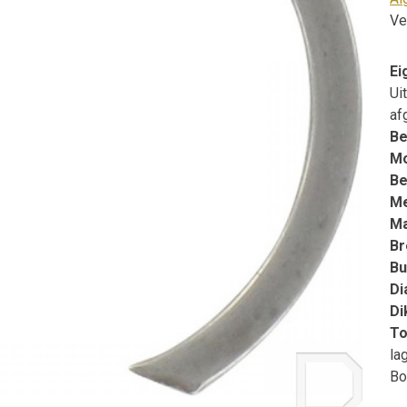
Ve
Ei
Ui
af
Be
Mo
Be
M
Ma
Br
Bu
Di
Di
To
la
Bo