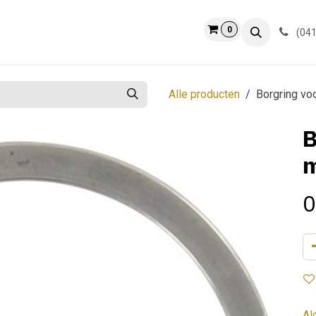
0
ct
Info
(041
Alle producten
Borgring vo
B
0
Al