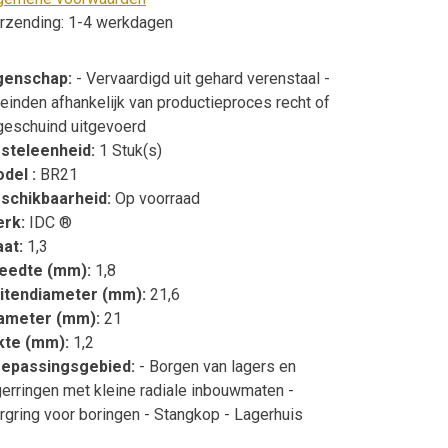
rzending: 1-4 werkdagen
genschap:
- Vervaardigd uit gehard verenstaal -
teinden afhankelijk van productieproces recht of
geschuind uitgevoerd
steleenheid:
1 Stuk(s)
del :
BR21
schikbaarheid:
Op voorraad
erk:
IDC ®
at:
1,3
eedte (mm):
1,8
itendiameter (mm):
21,6
ameter (mm):
21
kte (mm):
1,2
epassingsgebied:
- Borgen van lagers en
gerringen met kleine radiale inbouwmaten -
rgring voor boringen - Stangkop - Lagerhuis