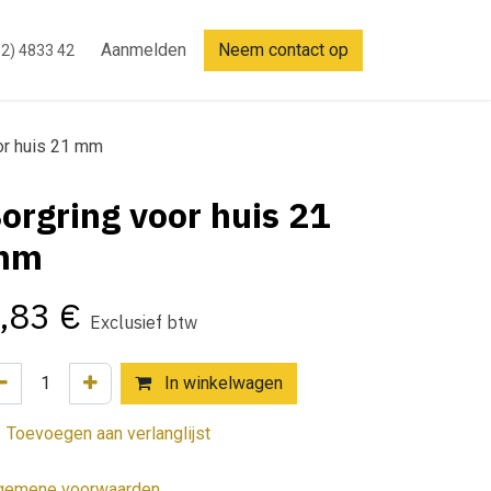
Aanmelden
Neem contact op
2) 4833 42
or huis 21 mm
orgring voor huis 21
mm
,83
€
Exclusief btw
In winkelwagen
Toevoegen aan verlanglijst
gemene voorwaarden