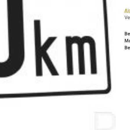
Al
Ve
Be
Mo
Be