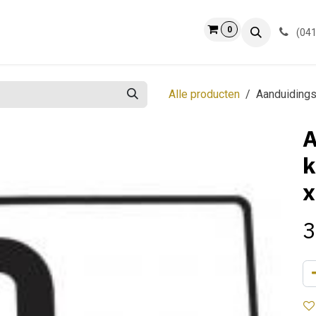
0
ct
Info
(041
Alle producten
Aanduidings
A
k
x
3