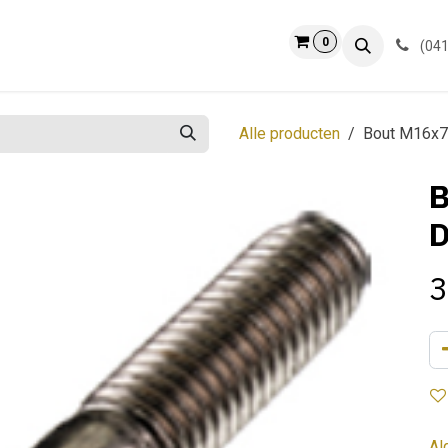
0
ct
Info
(041
Alle producten
Bout M16x7
B
D
3
Al