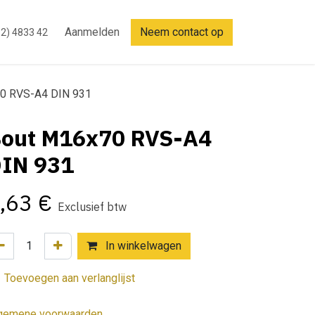
Aanmelden
Neem contact op
2) 4833 42
0 RVS-A4 DIN 931
out M16x70 RVS-A4
IN 931
,63
€
Exclusief btw
In winkelwagen
Toevoegen aan verlanglijst
gemene voorwaarden