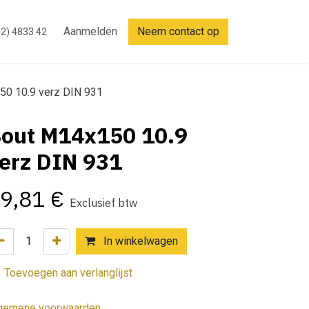
Aanmelden
Neem contact op
2) 4833 42
50 10.9 verz DIN 931
out M14x150 10.9
erz DIN 931
9,81
€
Exclusief btw
In winkelwagen
Toevoegen aan verlanglijst
gemene voorwaarden