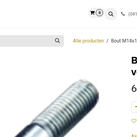
0
ct
Info
(041
Alle producten
Bout M14x1
B
v
6
Al