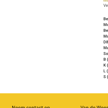
Ve
Be
Mo
Be
Ma
DI
Ma
So
B 
K 
L 
S 
Neem contact op
Van de Weer