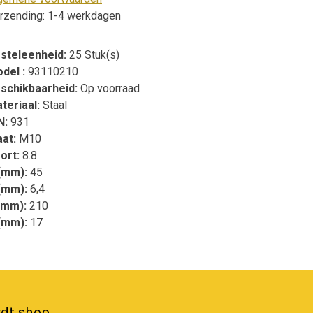
rzending: 1-4 werkdagen
steleenheid:
25 Stuk(s)
del :
93110210
schikbaarheid:
Op voorraad
teriaal:
Staal
N:
931
at:
M10
ort:
8.8
(mm):
45
(mm):
6,4
(mm):
210
(mm):
17
dt shop