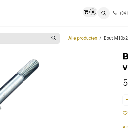
0
ct
Info
(041
Alle producten
Bout M10x21
B
v
5
Al