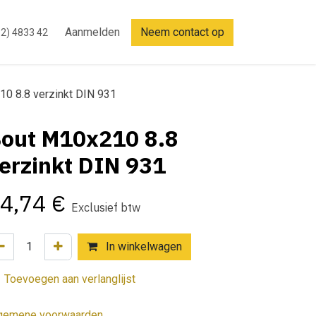
Aanmelden
Neem contact op
2) 4833 42
0 8.8 verzinkt DIN 931
out M10x210 8.8
erzinkt DIN 931
4,74
€
Exclusief btw
In winkelwagen
Toevoegen aan verlanglijst
gemene voorwaarden