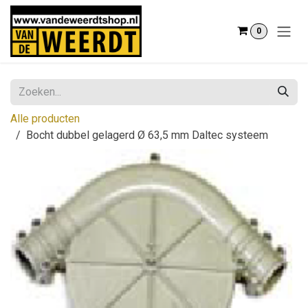
Overslaan naar inhoud
0
Alle producten
Bocht dubbel gelagerd Ø 63,5 mm Daltec systeem