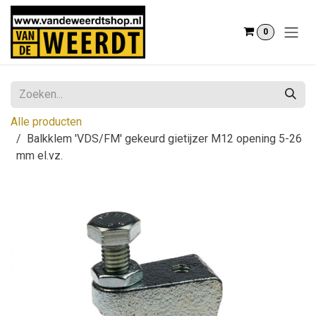
Overslaan naar inhoud
0
Alle producten
Balkklem 'VDS/FM' gekeurd gietijzer M12 opening 5-26
mm el.vz.