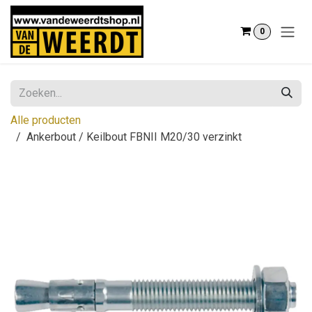
Overslaan naar inhoud
0
Alle producten
Ankerbout / Keilbout FBNII M20/30 verzinkt