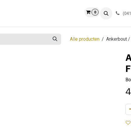
0
ct
Info
(041
Alle producten
Ankerbout /
A
F
Bo
4