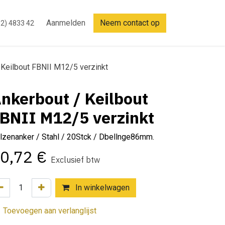
Aanmelden
Neem contact op
2) 4833 42
 Keilbout FBNII M12/5 verzinkt
nkerbout / Keilbout
BNII M12/5 verzinkt
lzenanker / Stahl / 20Stck / Dbellnge86mm.
0,72
€
Exclusief btw
In winkelwagen
Toevoegen aan verlanglijst