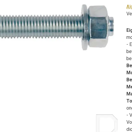
Al
Ve
Ei
mo
- 
be
be
Be
Mo
Be
M
Ma
To
on
- 
Vo
di