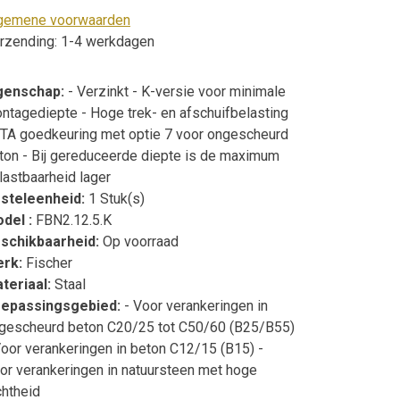
gemene voorwaarden
rzending: 1-4 werkdagen
genschap:
- Verzinkt - K-versie voor minimale
ntagediepte - Hoge trek- en afschuifbelasting
ETA goedkeuring met optie 7 voor ongescheurd
ton - Bij gereduceerde diepte is de maximum
lastbaarheid lager
steleenheid:
1 Stuk(s)
del :
FBN2.12.5.K
schikbaarheid:
Op voorraad
erk:
Fischer
teriaal:
Staal
epassingsgebied:
- Voor verankeringen in
gescheurd beton C20/25 tot C50/60 (B25/B55)
Voor verankeringen in beton C12/15 (B15) -
or verankeringen in natuursteen met hoge
chtheid