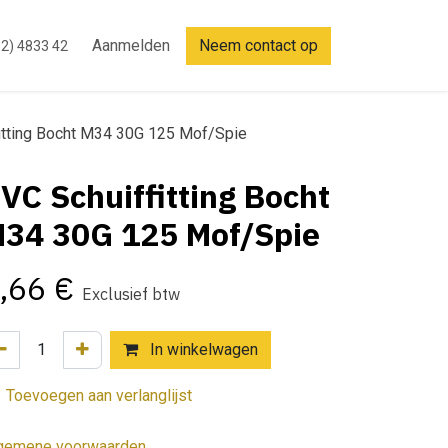
Aanmelden
Neem contact op
2) 4833 42
itting Bocht M34 30G 125 Mof/Spie
VC Schuiffitting Bocht
34 30G 125 Mof/Spie
,66
€
Exclusief btw
In winkelwagen
Toevoegen aan verlanglijst
gemene voorwaarden