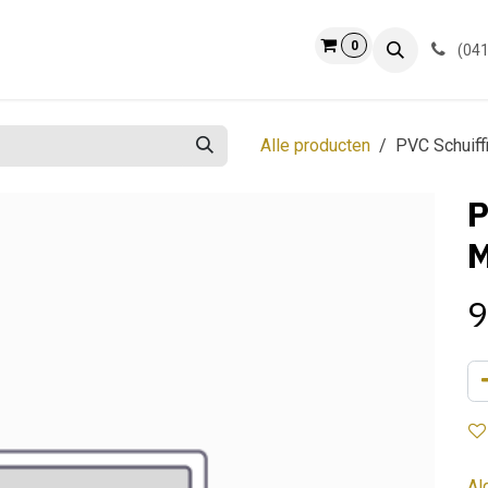
0
ct
Info
(041
Alle producten
PVC Schuiff
P
M
9
Al