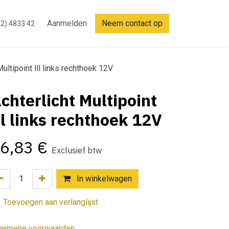
Aanmelden
Neem contact op
2) 4833 42
Multipoint lll links rechthoek 12V
chterlicht Multipoint
ll links rechthoek 12V
6,83
€
Exclusief btw
In winkelwagen
Toevoegen aan verlanglijst
gemene voorwaarden