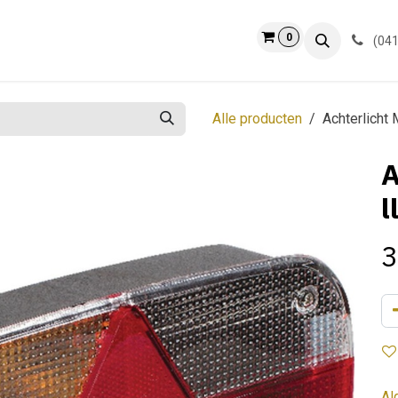
0
ct
Info
(041
Alle producten
Achterlicht 
A
l
3
Al