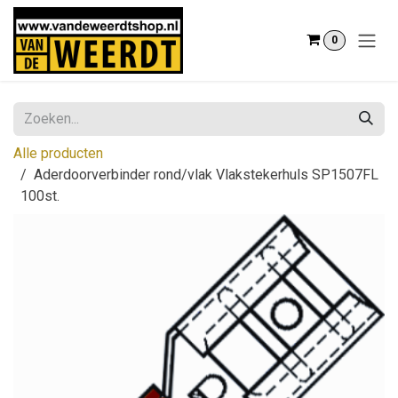
Overslaan naar inhoud
0
Alle producten
Aderdoorverbinder rond/vlak Vlakstekerhuls SP1507FL
100st.