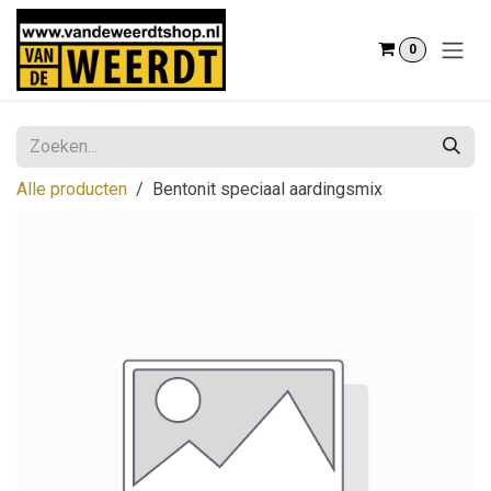
Overslaan naar inhoud
0
Alle producten
Bentonit speciaal aardingsmix