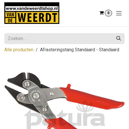
Overslaan naar inhoud
0
Alle producten
Afrasteringstang Standaard - Standaard