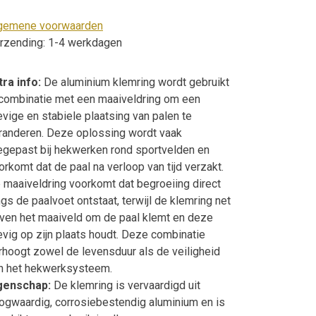
gemene voorwaarden
rzending: 1-4 werkdagen
tra info:
De aluminium klemring wordt gebruikt
 combinatie met een maaiveldring om een
evige en stabiele plaatsing van palen te
randeren. Deze oplossing wordt vaak
egepast bij hekwerken rond sportvelden en
orkomt dat de paal na verloop van tijd verzakt.
 maaiveldring voorkomt dat begroeiing direct
ngs de paalvoet ontstaat, terwijl de klemring net
ven het maaiveld om de paal klemt en deze
evig op zijn plaats houdt. Deze combinatie
rhoogt zowel de levensduur als de veiligheid
n het hekwerksysteem.
genschap:
De klemring is vervaardigd uit
ogwaardig, corrosiebestendig aluminium en is