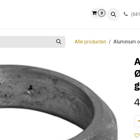
0
ct
Info
(041
Alle producten
Aluminium o
A
Ø
g
4