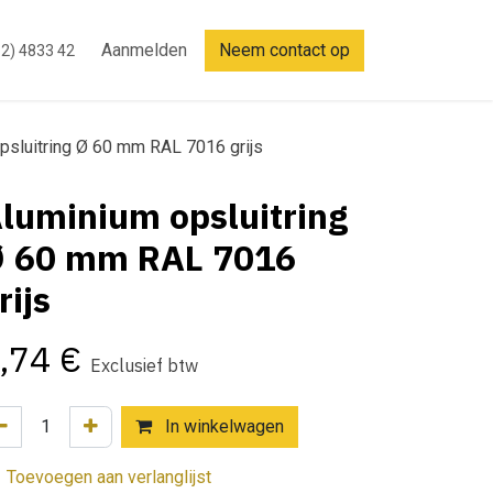
Aanmelden
Neem contact op
2) 4833 42
psluitring Ø 60 mm RAL 7016 grijs
luminium opsluitring
 60 mm RAL 7016
rijs
,74
€
Exclusief btw
In winkelwagen
Toevoegen aan verlanglijst