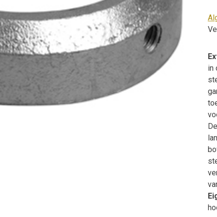
Al
Ve
Ex
in
st
ga
to
vo
De
la
bo
st
ve
va
Ei
ho